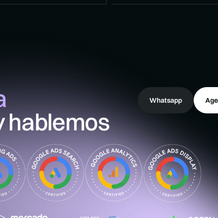
a
Whatsapp
Age
y hablemos