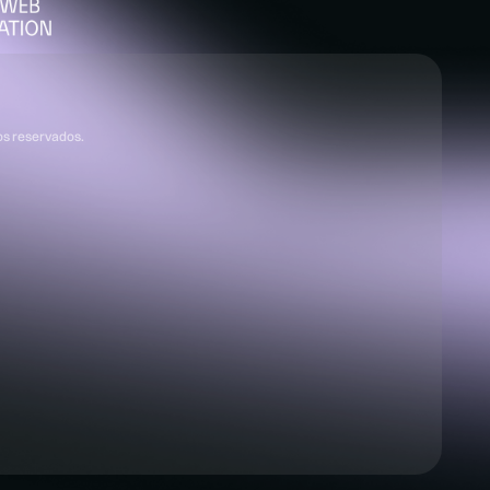
os reservados
.