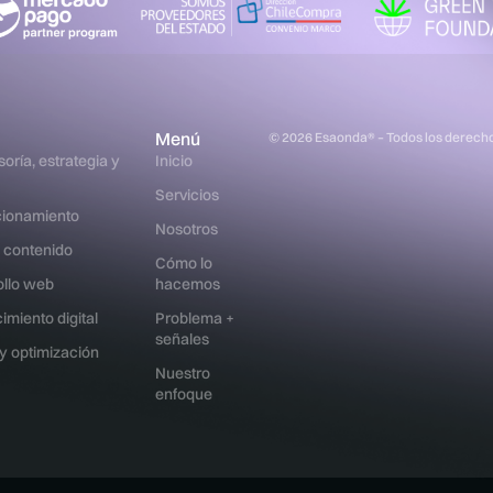
Menú
© 2026
Esaonda® – Todos los derech
oría, estrategia y
Inicio
Servicios
cionamiento
Nosotros
 contenido
Cómo lo
ollo web
hacemos
imiento digital
Problema +
señales
y optimización
Nuestro
enfoque